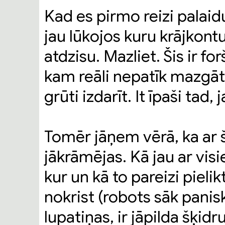
Kad es pirmo reizi palaid
jau lūkojos kuru krājkont
atdzisu. Mazliet. Šis ir for
kam reāli nepatīk mazgāt 
grūti izdarīt. It īpaši tad, j
Tomēr jāņem vērā, ka ar 
jākrāmējas. Kā jau ar vi
kur un kā to pareizi pielik
nokrist (robots sāk panisk
lupatiņas, ir jāpilda šķidr