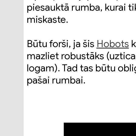
piesauktā rumba, kurai tik
miskaste.
Būtu forši, ja šis
Hobots
k
mazliet robustāks (uzti
logam). Tad tas būtu obli
pašai rumbai.