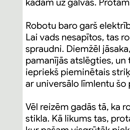
kādam uz galvas. Protams, 
Robotu baro garš elektrīb
Lai vads nesapītos, tas r
spraudni. Diemžēl jāsaka
pamanījās atslēgties, un 
iepriekš pieminētais striķ
ar universālo līmlentu šo
Vēl reizēm gadās tā, ka r
stikla. Kā likums tas, prot