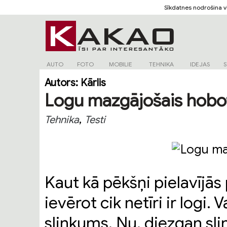
Sīkdatnes nodrošina 
AUTO
FOTO
MOBILIE
TEHNIKA
IDEJAS
S
Autors:
Kārlis
Logu mazgājošais hobo
,
Tehnika
Testi
Kaut kā pēkšņi pielavījā
ievērot cik netīri ir logi.
slinkums. Nu, diezgan slin