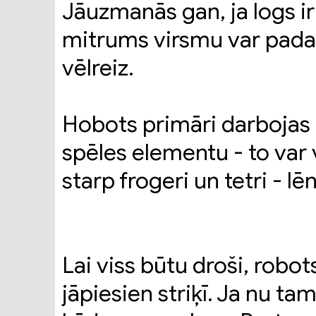
Jāuzmanās gan, ja logs ir 
mitrums virsmu var pada
vēlreiz.
Hobots primāri darbojas 
spēles elementu - to var v
starp frogeri un tetri - lē
Lai viss būtu droši, robo
jāpiesien striķī. Ja nu tam