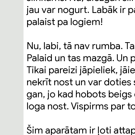
jau var nogurt. Labāk ir 
palaist pa logiem!
Nu, labi, tā nav rumba. Ta
Palaid un tas mazgā. Un p
Tikai pareizi jāpieliek, jāi
nekrīt nost un var doties
gan, jo kad hobots beigs d
loga nost. Vispirms par to
Šim aparātam ir ļoti atta