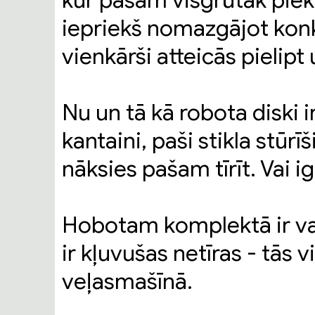
kur pašam visgrūtāk piek
iepriekš nomazgājot kon
vienkārši atteicās pielipt
Nu un tā kā robota diski ir
kantaini, paši stikla stūr
nāksies pašam tīrīt. Vai i
Hobotam komplektā ir vai
ir kļuvušas netīras - tās 
veļasmašīnā.