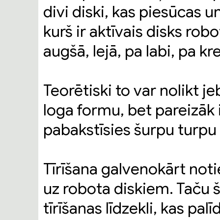
divi diski, kas piesūcas u
kurš ir aktīvais disks ro
augšā, lejā, pa labi, pa kre
Teorētiski to var nolikt je
loga formu, bet pareizāk ir
pabakstīsies šurpu turpu u
Tīrīšana galvenokārt not
uz robota diskiem. Taču š
tīrīšanas līdzekli, kas pa