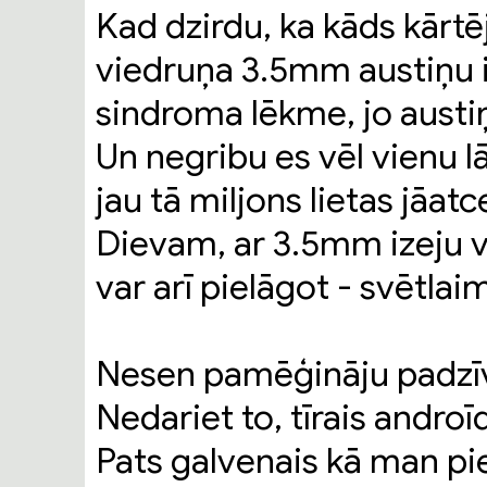
Kad dzirdu, ka kāds kārtē
viedruņa 3.5mm austiņu 
sindroma lēkme, jo austi
Un negribu es vēl vienu l
jau tā miljons lietas jāat
Dievam, ar 3.5mm izeju vis
var arī pielāgot - svētlai
Nesen pamēģināju padzīvo
Nedariet to, tīrais androīd
Pats galvenais kā man pie