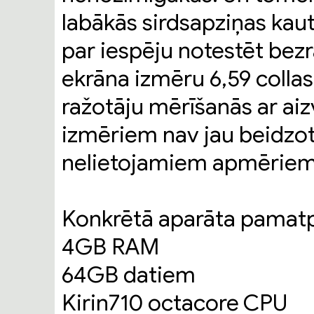
labākās sirdsapziņas kaut 
par iespēju notestēt be
ekrāna izmēru 6,59 collas
ražotāju mērīšanās ar aiz
izmēriem nav jau beidzot 
nelietojamiem apmēriem
Konkrētā aparāta pamatpa
4GB RAM
64GB datiem
Kirin710 octacore CPU