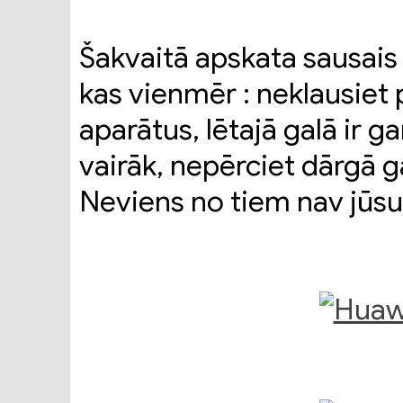
Šakvaitā apskata sausais a
kas vienmēr : neklausiet 
aparātus, lētajā galā ir g
vairāk, nepērciet dārgā 
Neviens no tiem nav jūsu