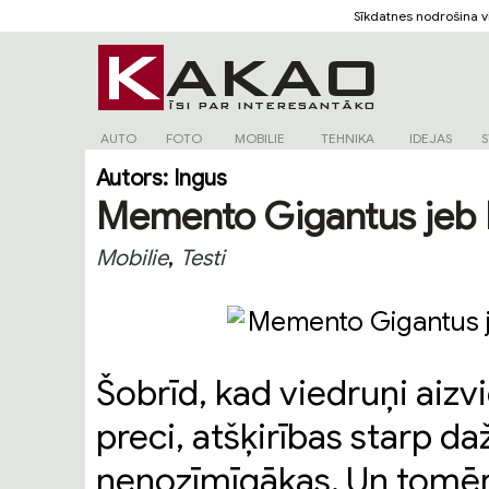
Sīkdatnes nodrošina 
AUTO
FOTO
MOBILIE
TEHNIKA
IDEJAS
S
Autors:
Ingus
Memento Gigantus jeb 
,
Mobilie
Testi
Šobrīd, kad viedruņi aizvi
preci, atšķirības starp 
nenozīmīgākas. Un tomēr 