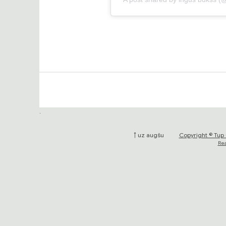
.
↑ uz augšu
Copyright © Tup 
Rea