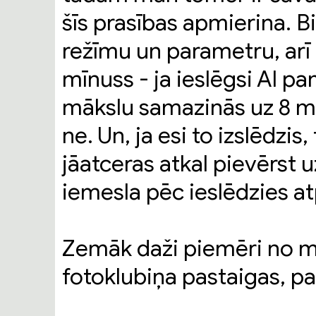
šīs prasības apmierina. B
režīmu un parametru, arī 
mīnuss - ja ieslēgsi AI p
mākslu samazinās uz 8 m
ne. Un, ja esi to izslēdzis
jāatceras atkal pievērst 
iemesla pēc ieslēdzies at
Zemāk daži piemēri no m
fotoklubiņa pastaigas, pa