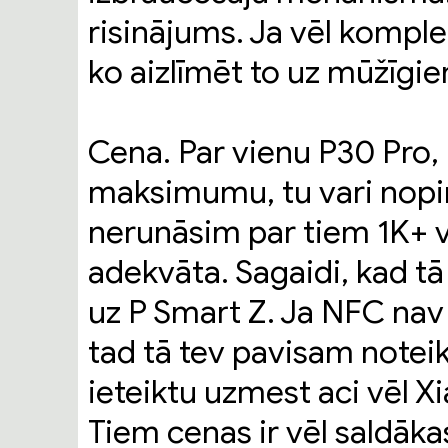
risinājums. Ja vēl komple
ko aizlīmēt to uz mūžīgie
Cena. Par vienu P30 Pro, 
maksimumu, tu vari nopi
nerunāsim par tiem 1K+ 
adekvāta. Sagaidi, kad tā
uz P Smart Z. Ja NFC nav pr
tad tā tev pavisam noteik
ieteiktu uzmest aci vēl 
Tiem cenas ir vēl saldāka