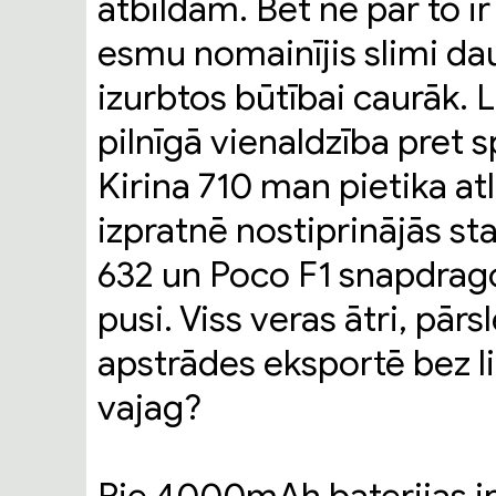
atbildam. Bet ne par to ir
esmu nomainījis slimi dau
izurbtos būtībai caurāk. 
pilnīgā vienaldzība pret 
Kirina 710 man pietika a
izpratnē nostiprinājās 
632 un Poco F1 snapdrago
pusi. Viss veras ātri, pā
apstrādes eksportē bez li
vajag?