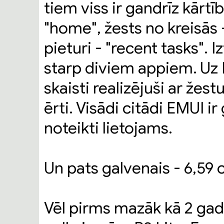
tiem viss ir gandrīz kārt
"home", žests no kreisās 
pieturi - "recent tasks". 
starp diviem appiem. Uz M
skaisti realizējuši ar žes
ērti. Visādi citādi EMUI i
noteikti lietojams.
Un pats galvenais - 6,59 c
Vēl pirms mazāk kā 2 gad