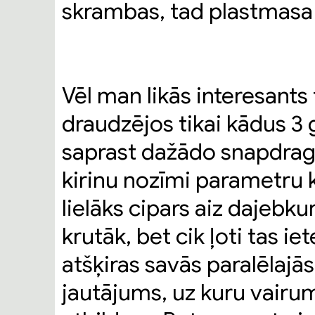
skrambas, tad plastmasa ir
Vēl man likās interesants
draudzējos tikai kādus 3 
saprast dažādo snapdrag
kirinu nozīmi parametru k
lielāks cipars aiz dajeb
krutāk, bet cik ļoti tas iet
atšķiras savās paralēlajās 
jautājums, uz kuru vairums