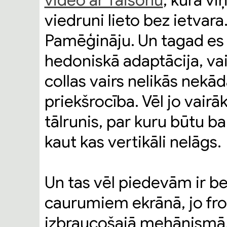
video ar Taisonu
, kurā v
viedruni lieto bez ietvara. 
Pamēģināju. Un tagad es v
hedoniskā adaptācija, vai 
collas vairs nelikās nekād
priekšrocība. Vēl jo vairāk
tālrunis, par kuru būtu bai
kaut kas vertikāli nelāgs.
Un tas vēl piedevām ir b
caurumiem ekrānā, jo fro
izbraucošajā mehānismā. 