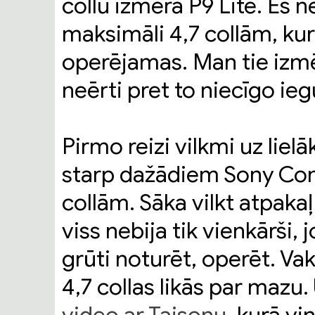
collu izmēra P9 Lite. Es n
maksimāli 4,7 collām, kura
operējamas. Man tie izmēr
neērti pret to niecīgo i
Pirmo reizi vilkmi uz liel
starp dažādiem Sony Com
collām. Sāka vilkt atpakaļ
viss nebija tik vienkārši, j
grūti noturēt, operēt. Vak
4,7 collas likās par mazu