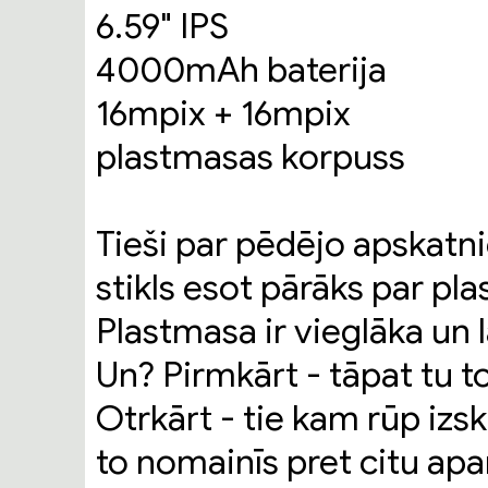
6.59" IPS
4000mAh baterija
16mpix + 16mpix
plastmasas korpuss
Tieši par pēdējo apskatniek
stikls esot pārāks par pl
Plastmasa ir vieglāka un 
Un? Pirmkārt - tāpat tu to
Otrkārt - tie kam rūp izs
to nomainīs pret citu apa