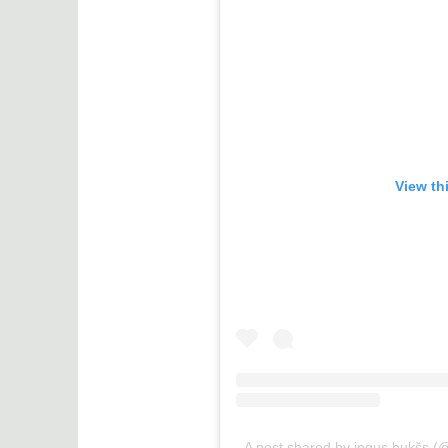
View th
A post shared by ingus bukšs (