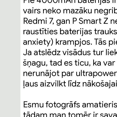
Pie 4000mAh baterijas ir 
vairs neko mazāku negrib
Redmi 7, gan P Smart Z ne
raustīties baterijas trau
anxiety) krampjos. Tās pie
Ja atslēdz visādus tur lie
šņagu, tad es ticu, ka var
nerunājot par ultrapowers
ļaus aizvilkt līdz nākošaja
Esmu fotogrāfs amatieris 
tādam man tomēr ir savas