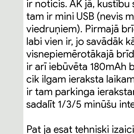
ir noticis. AK jā, kustību
tam ir mini USB (nevis 
viedruņiem). Pirmajā brīdī
labi vien ir, jo savādāk
visnepiemērotākajā brīd
ir arī iebūvēta 180mAh b
cik ilgam ieraksta laikam
ir tam parkinga ierakst
sadalīt 1/3/5 minūšu int
Pat ja esat tehniski izaic