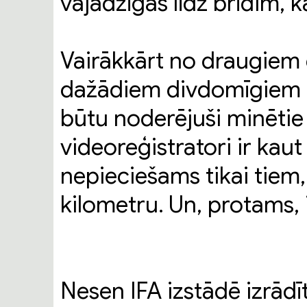
vajadzīgas līdz brīdim, k
Vairākkārt no draugiem 
dažādiem divdomīgiem c
būtu noderējuši minētie 
videoreģistratori ir kaut 
nepieciešams tikai tiem,
kilometru. Un, protams, 
Nesen IFA izstādē izrādī