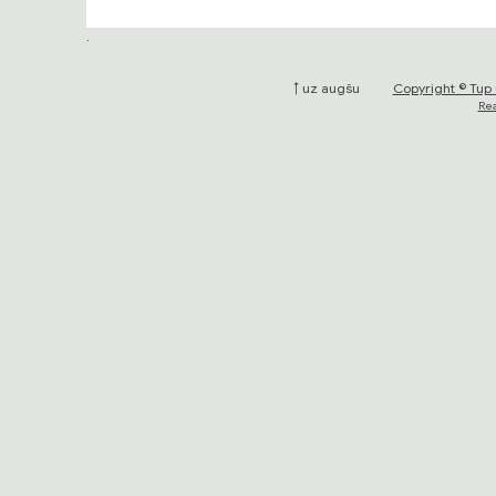
.
↑ uz augšu
Copyright © Tup 
Rea