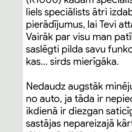
liels speciālists ātri iz
pierādījumus, lai Tevi at
Vairāk par visu man patīk
saslēgti pilda savu funkc
kas... sirds mierīgāka.
Nedaudz augstāk minēju l
no auto, ja tāda ir nepi
ikdienā ir diezgan saticī
sastājas nepareizajā kārt