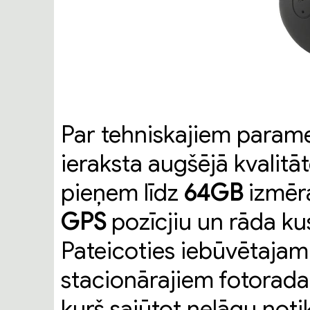
Par tehniskajiem parame
ieraksta augšējā kvalitāt
pieņem līdz
64GB
izmēr
GPS
pozīcjiu un rāda ku
Pateicoties iebūvētajam 
stacionārajiem fotorada
kurš sajūtot nelāgu not