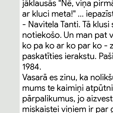
jāklausās "Nē, viņa pirm
ar kluci meta!" ... iepazī
- Navitela Tanti. Tā klusi
notiekošo. Un man pat v
ko pa ko ar ko par ko - z
paskatīties ierakstu. Pa
1984.
Vasarā es zinu, ka nolikš
mums te kaimiņi atpūtni
pārpalikumus, jo aizvest
miskaistei viņiem ir par g