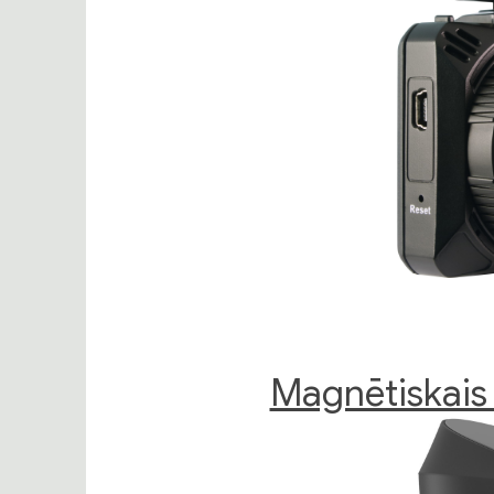
Magnētiskai