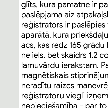
glīts, kura pamatne ir pa
paslēpjama aiz atpakaļs
reģistrators ir paslēpie
aparātā, kura priekšdaļ
acs, kas redz 165 grādu 
neliels, bet skaidrs 1.2 
lamuvārdu ierakstam. Pa
magnētiskais stiprinājums
neradītu raizes manevrēj
reģistratoru viegli izņem
nepieciešamība - par to