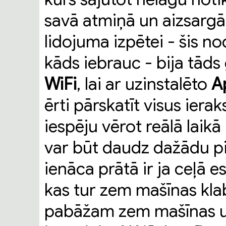
savā atmiņā un aizsargā 
lidojuma izpētei - šis no
kāds iebrauc - bija tāds
WiFi
, lai ar uzinstalēto
A
ērti pārskatīt visus iera
iespēju vērot reālā laik
var būt daudz dažādu pi
ienāca prātā ir ja ceļā 
kas tur zem mašīnas kla
pabāžam zem mašīnas un