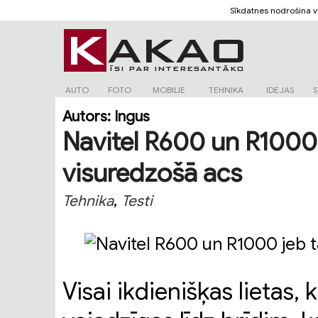
Sīkdatnes nodrošina 
AUTO
FOTO
MOBILIE
TEHNIKA
IDEJAS
S
Autors:
Ingus
Navitel R600 un R1000 j
visuredzošā acs
,
Tehnika
Testi
Visai ikdienišķas lietas, 