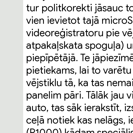
tur politkorekti jāsauc to
vien ievietot tajā microS
videoreģistratoru pie vēj
atpakaļskata spoguļa) u
piepīpētājā. Te jāpiezīm
pietiekams, lai to varēt
vējstiklu tā, ka tas nema
panelim pāri. Tālāk jau vi
auto, tas sāk ierakstīt, i
ceļā notiek kas nelāgs,
(R1000) kādam speciāli