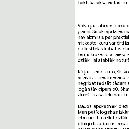
teikt, ka iekšā vietas būt
Volvo jau labi sen ir ie
glauni. Smuki apdares mat
nav aizmirsis par praktisk
miskaste, kuru var ērti i
patiesi lielas kabatas du
termokrūzes būs jāiespiež
dziļāki, lai stabilāk notu
Kā jau demo auto, šis kon
ar aktīvo piestūrēšanu, 3
negribat redzēt tādam a
logā stāv cipars 60. Ska
ķīnieši prasa lielu naudu.
Daudzi apskatnieki bieži 
Man patīk loģiskais izkā
iebraucot mazliet dziļāk
pilnīgi dažādās un nesai