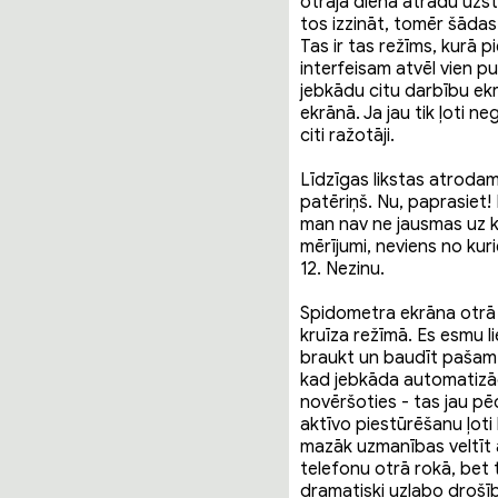
otrajā dienā atradu uzst
tos izzināt, tomēr šādas 
Tas ir tas režīms, kurā p
interfeisam atvēl vien pu
jebkādu citu darbību ekr
ekrānā. Ja jau tik ļoti ne
citi ražotāji.
Līdzīgas likstas atroda
patēriņš. Nu, paprasiet!
man nav ne jausmas uz ko 
mērījumi, neviens no kuri
12. Nezinu.
Spidometra ekrāna otrā p
kruīza režīmā. Es esmu li
braukt un baudīt pašam b
kad jebkāda automatizāci
novēršoties - tas jau p
aktīvo piestūrēšanu ļoti 
mazāk uzmanības veltīt a
telefonu otrā rokā, bet 
dramatiski uzlabo drošī