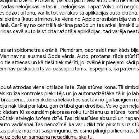
ādījumu izvēlni. Protams, parasti jau cilvēki auto bieži nemai
tādas neloģiskas lietas ir… neloģiskas. Tāpat Volvo ļoti negrib,
ieslēdzot aifonu, var lietot vairākas tā aplikācijas auto ekrānā
si ekrāna (kaut atminos, ka viena no Apple prasībām bija viss e
ānā, CarPlay no centrālā ekrāna pazūd un tas atkal jāmeklē un
gribas savā auto laist cita ražotāja aplikācijas, tad varēja neat
mas arī spidometra ekrānā. Piemēram, paprasiet man kāds bija
 Man nav ne jausmas! Goda vārds. Auto, protams, rāda stūrītī
tie attiecas un kā tieši tiek mērīti, jo izvēlnē ir pieejami kād
em nav paskaidrots vai pašsaprotams. Iespējams, ka patēriņš bi
usē atrodas viena ļoti laba lieta. Zaļa stūres ikona. Tā simbo
els kruīza kontroles piekritējs un jo automatizētāka tā ir, jo l
raucienu, tomēr ikdiena lielākoties sastāv no garlaicīgiem r
ja nāk tikai par labu, gan ērtībai gan drošībai. Volvo gan neļ
ēc kādam 10 sekundēm pieprasa roku turēšanu uz stūres, tomēr
būtiski atvieglo šofera dzīvi. Tas izklausīsies absurdi un nepar
uto vadīšanai. Tas nenozīmē, ka var uzlikt trīs pirkstus uz st
tas palīdz mazināt saspringumu. Es esmu pilnīgi pārliecināts,
bu uz ceļa un samazina negadījumu skaitu.