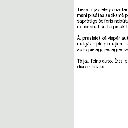
Tiesa, ir jāpielāgo uzst
mani pilsētas satiksmē p
saprātīgs šoferis nebūtu
nomierināt un turpmāk t
Ā, prasīsiet kā vispār a
maigāk - pie pirmajiem p
auto pielāgojies agresīv
Tā jau feins auto. Ērts, 
divreiz lētāks.