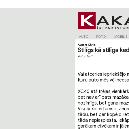
AUTO
FOTO
MOBILIE
Autors:
Kārlis
Stilīgs kā stilīga ke
,
Auto
Testi
Vai atceries iepriekšējo 
Kuru auto mēs vēl neesa
XC40 atšifrējas vienkārš
bet nav arī pats mazākais 
nozīmīgs, bet gana mazs, 
Vispār šis ērtums ir vien
tādu, bet par kopējo lie
tāda nepiespiesta. Iekā
garākam cilvēkam ir jāiem