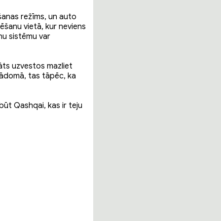
ēšanas režīms, un auto
ēšanu vietā, kur neviens
ānu sistēmu var
māts uzvestos mazliet
 Jādomā, tas tāpēc, ka
abūt Qashqai, kas ir teju