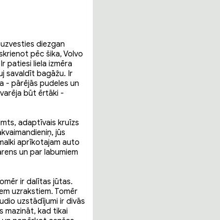
n uzvesties diezgan
 skrienot pēc šika, Volvo
r patiesi liela izmēra
j savaldīt bagāžu. Ir
eta - pārējās pudeles un
varēja būt ērtāki -
umts, adaptīvais kruīzs
akvaimandieniņ, jūs
malki aprīkotajam auto
varens un par labumiem
mēr ir dalītas jūtas.
riem uzrakstiem. Tomēr
dio uzstādījumi ir divās
s mazināt, kad tikai