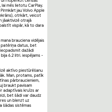
na un nopērkot cenšas
 lai mēs lietotu CarPlay.
. Pirmkārt jau Volvo Apple
krāns), otrkārt, veicot
 jāaktivizē otrajā
balstīt vispār, kā to dara
 mana brauciena vidējais
 patēriņa datus, bet
i piecpadsmit dažādi
ja 6.2 litri. iespējams -
lizē aktīvo piestūrēšanu
abāk. Man, protams, patīk
utīnas pārbraucieniem,
auj braukt pavisam
 adaptīvais kruīzs ar
eizi, bet šādi var daudz
ūres un blenzt uz
 ka šādas sistēmas