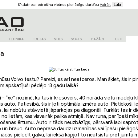
Sīkdatnes nodrošina vietnes pienācīgu darbību
Vairāk
TEHNIKA
IDEJAS
STILS
SOFTS
DAŽĀDI
TESTI
da
mūsu Volvo testu? Pareizi, es arī neatceros. Man šķiet, šis ir pi
m apskatījuši pēdējo 13 gadu laikā?
i - “xc” nozīmē, ka tas ir krosovers, 40 norāda vietu modeļu k
auto. Patiesībā, šis ir ļoti optimāla izmēra auto. Pietiekoši lie
lai nebūtu stāvvietā jāparkojas pa diagonāli. Turklāt tas ir die
a no lietām, kas visvairāk palika atmiņā. Nav runa, par īpaši mī
tošanas ērtumu. Auto ir tāds neuzbāzīgs, pārsvarā labi saprot
p un brauc. Auto neprasa daudz uzmanības vai īpašu pielāgoša
ācās pielocīt galvu, lai iekšā kāpjot to neatsistu pret jumta m