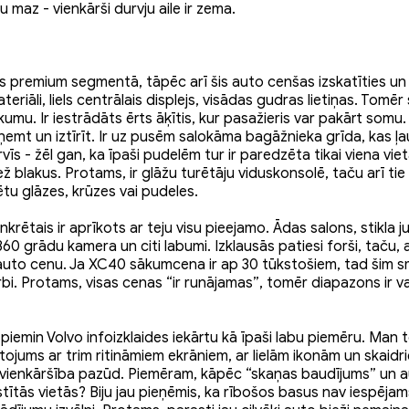
u maz - vienkārši durvju aile ir zema.
lēcis premium segmentā, tāpēc arī šis auto cenšas izskatīties u
eriāli, liels centrālais displejs, visādas gudras lietiņas. Tomēr
umu. Ir iestrādāts ērts āķītis, kur pasažieris var pakārt somu. I
zņemt un iztīrīt. Ir uz pusēm salokāma bagāžnieka grīda, kas ļau
rvīs - žēl gan, ka īpaši pudelēm tur ir paredzēta tikai viena vi
 blakus. Protams, ir glāžu turētāju viduskonsolē, taču arī tie 
rētu glāzes, krūzes vai pudeles.
krētais ir aprīkots ar teju visu pieejamo. Ādas salons, stikla j
60 grādu kamera un citi labumi. Izklausās patiesi forši, taču, 
uto cenu. Ja XC40 sākumcena ir ap 30 tūkstošiem, tad šim s
rbi. Protams, visas cenas “ir runājamas”, tomēr diapazons ir 
piemin Volvo infoizklaides iekārtu kā īpaši labu piemēru. Man to
rtojums ar trim ritināmiem ekrāniem, ar lielām ikonām un skaid
 vienkāršība pazūd. Piemēram, kāpēc “skaņas baudījums” un au
stītās vietās? Biju jau pieņēmis, ka rībošos basus nav iespējam