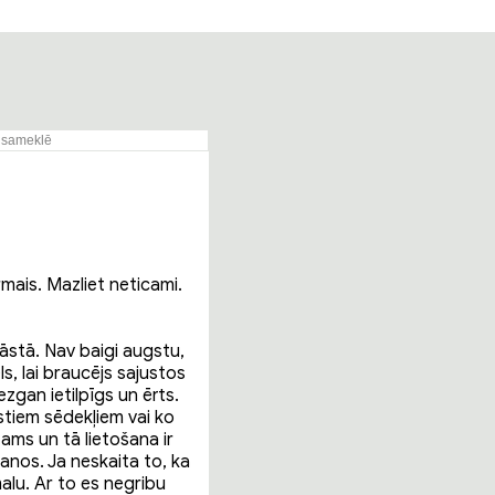
rmais. Mazliet neticami.
lāstā. Nav baigi augstu,
ls, lai braucējs sajustos
zgan ietilpīgs un ērts.
kstiem sēdekļiem vai ko
ams un tā lietošana ir
nos. Ja neskaita to, ka
alu. Ar to es negribu