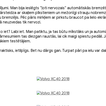
ādījumi. Man bija ieslēgts “ļoti nervozais” automātiskās bremz
ārsteidza ar skaļiem pīkstieniem un mežonīgi strauju nobremz
 bremzējis. Pēc pāris mirkļiem ar pirkstu braucot pa lielo ekr
ā neuzvedas tik nervozi.
uto iet? Labi iet. Man patiktu, ja tas būtu mīkstāks un ja auto
ārnesumiem tas diezgan raustās, lai cik maigi spiestu pedāli.
ākiem testētājiem.
praktisks, ietilpīgs. Bet nu dārgs gan. Turpat pāri pa ielu var d