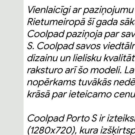
Vienlaicīgi ar paziņojum
Rietumeiropā šī gada sāk
Coolpad paziņoja par sav
S. Coolpad savos viedtālr
dizainu un lielisku kvali
raksturo arī šo modeli. L
nopērkams tuvākās nedēļa
krāsā par ieteicamo cenu t
Coolpad Porto S ir izteik
(1280x720), kura izšķirtspē