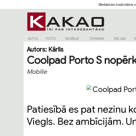
Sīkdatnes nodrošina 
AUTO
FOTO
MOBILIE
TEHNIKA
IDEJAS
S
Autors:
Kārlis
Coolpad Porto S nopērk
Mobilie
Patiesībā es pat nezinu ko 
Viegls. Bez ambīcijām. Un