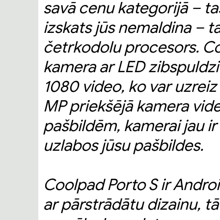
savā cenu kategorijā – tas 
izskats jūs nemaldina – t
četrkodolu procesors. Co
kamera ar LED zibspuldzi u
1080 video, ko var uzreiz 
MP priekšējā kamera vide
pašbildēm, kamerai jau ir i
uzlabos jūsu pašbildes.
Coolpad Porto S ir Androi
ar pārstrādātu dizainu, tā