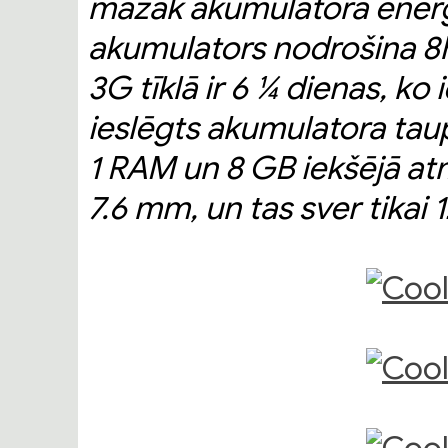
mazāk akumulatora enerģ
akumulators nodrošina 8h 
3G tīklā ir 6 ¼ dienas, ko 
ieslēgts akumulatora taup
1 RAM un 8 GB iekšējā atmi
7.6 mm, un tas sver tikai