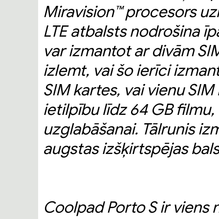
Miravision™ procesors uzl
LTE atbalsts nodrošina īpa
var izmantot ar divām SIM
izlemt, vai šo ierīci izma
SIM kartes, vai vienu SIM 
ietilpību līdz 64 GB filmu
uzglabāšanai. Tālrunis iz
augstas izšķirtspējas bal
Coolpad Porto S ir viens